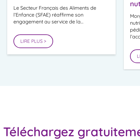
nut
Le Secteur Français des Aliments de
l’Enfance (SFAE) réaffirme son
Morg
engagement au service de la...
nutr
pédi
l’ac
LIRE PLUS >
L
Téléchargez gratuitem