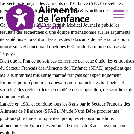
Le Secteur Français des Aliments de l’Enfance (SFAE) révèle les
premiers résultats du volet Consommation & Nutrition de sa dernière
étude Nutri-Bébé.
Ce jeudi 16 février 2023, le
British Medical Journal
a publié les
résultats des recherches d’une équipe internationale sur les arguments
de santé mis en avant sur les sites des fabricants de préparations pour
nourrissons et concernant quelques 600 produits commercialisés dans
15 pays.
Bien que la France ne soit pas concernée par cette étude, les entreprises
du Secteur Français des Aliments de l’Enfance (SFAE) rappellent que
les laits infantiles mis sur le marché français sont spécifiquement
formulés pour répondre aux besoins nutritionnels des tout-petits et
soumis à des règles strictes en matière de composition, de sécurité et de
communication.
Lancée en 1981 et conduite tous les 8 ans par le
Secteur Français des
Aliments de l’Enfance (SFAE),
l’étude Nutri-Bébé procure une
photographie fine
et unique des pratiques et consommations
alimentaires en France des enfants de moins
de 3 ans ainsi que leurs
évolutions.