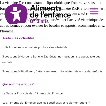
La vitamine E est une vitamine liposoluble que l’on trouve sous huit
formes différentes dans les végétaux. L’isomère RRR-a-tocophérol est
celui qui est le plus actif biologiquement et celui qui a été le plus
étudié. Il sert donc de référence pour évaluer l’activité vitaminique des
autres formes et pour évaluer les besoins et apports recommandés chez
l’homme.
Toutes les actualités
Laits infantiles contaminés par la toxine céréulide
3 questions à Morgane Bonello, Diététicienne-nutritionniste spécialiste des
enfants
3 questions à Rita Paleni, Diététicienne-nutritionniste spécialiste des enfants
Qui sommes-nous ?
Le Secteur Français des Aliments de l’Enfance
Les Aliments de l’Enfance: quelles spécificités et réglementations ?