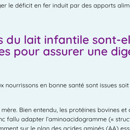
er le déficit en fer induit par des apports al
u lait infantile sont-el
es pour assurer une dige
ux nourrissons en bonne santé sont issues soit 
e mère. Bien entendu, les protéines bovines et
onc fallu adapter l’aminoacidogramme (« struc
tamment sur le plan des acides aminés (AA) ess