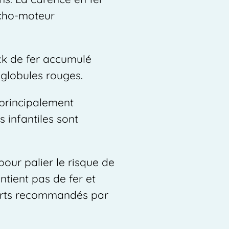
ycho-moteur
ock de fer accumulé
s globules rouges.
 principalement
s infantiles sont
our palier le risque de
ntient pas de fer et
ports recommandés par