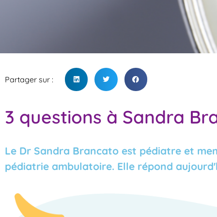
Partager sur :
3 questions à Sandra Bra
Le Dr Sandra Brancato est pédiatre et memb
pédiatrie ambulatoire. Elle répond aujourd'hu