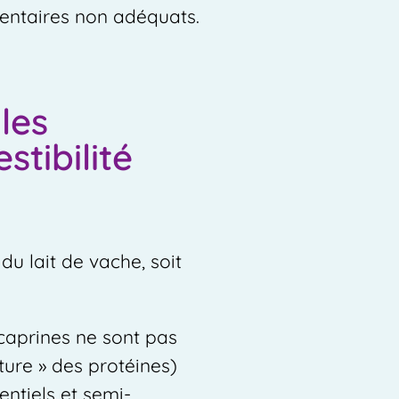
imentaires non adéquats.
les
stibilité
du lait de vache, soit
 caprines ne sont pas
ture » des protéines)
entiels et semi-