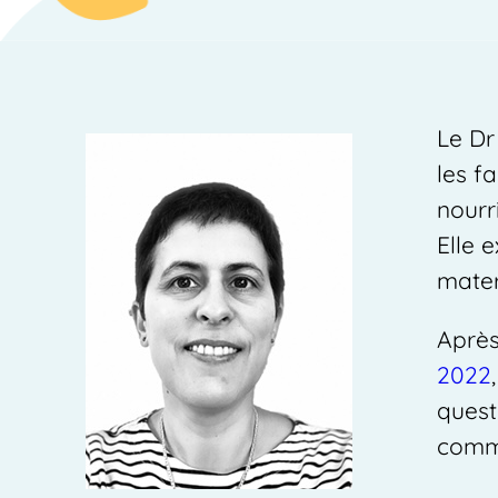
Le Dr
les f
nourr
Elle 
mater
Après
2022
quest
comme