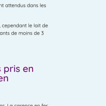
ont attendus dans les
, cependant le lait de
nfants de moins de 3
 pris en
en
ns. La carence en fer